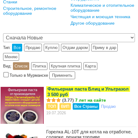
Станки
Климатическое и отопительное
Строительное, ремонтное
оборудование
оборудование
Чистящая и моющая техника
Другое оборудование
Тип:
Все
Продаю
Куплю
Отдам даром
Приму в дар
Меняю
Вид:
Список
Плитка
Крупная плитка
Карта
Только в Мурманске
Применить
Фильерная паста Блиц и Ультразол
3 500 руб
(3.77)
7 лет на сайте
ТОП
ВИП
Все Страны
Продаю
19.07.2026
Горелка AL-10Т для котла на отработке,
солярке, печном топливе