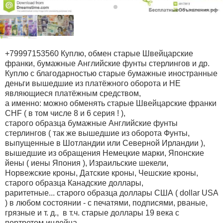
+79997153560 Куплю, обмен старые Швейцарские
франки, бумажные Английские фунты стерлингов и др.
Куплю с благодарностью старые бумажные иностранные
деньги вышедшие из платёжного оборота и НЕ
являющиеся платёжным средством,
а именно: можно обменять старые Швейцарские франки
CHF ( в том числе 8 и 6 серия ! ),
старого образца бумажные Английские фунты
стерлингов ( так же вышедшие из оборота Фунты,
выпущенные в Шотландии или Северной Ирландии ),
вышедшие из обращения Немецкие марки, Японские
йены ( иены Япония ), Израильские шекели,
Норвежские кроны, Датские кроны, Чешские кроны,
старого образца Канадские доллары,
раритетные... старого образца доллары США ( dollar USA
) в любом состоянии - с печатями, подписями, рваные,
грязные и т. д., в т.ч. старые доллары 19 века с
портретом индейца,