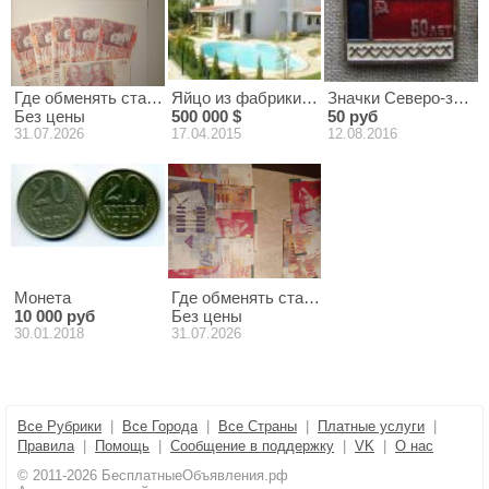
Где обменять старые английские фунты в Мурманске?
Яйцо из фабрики Марии Семёновы
Значки Северо-запад
Без цены
500 000 $
50 руб
31.07.2026
17.04.2015
12.08.2016
Монета
Где обменять старые старые израильски
10 000 руб
Без цены
30.01.2018
31.07.2026
Все Рубрики
|
Все Города
|
Все Страны
|
Платные услуги
|
Правила
|
Помощь
|
Сообщение в поддержку
|
VK
|
О нас
© 2011-2026 БесплатныеОбъявления.рф