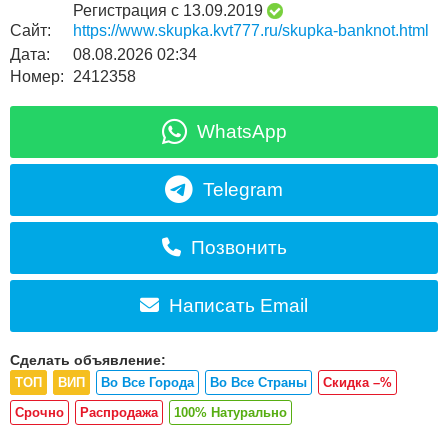
Регистрация с 13.09.2019
Сайт:
https://www.skupka.kvt777.ru/skupka-banknot.html
Дата:
08.08.2026 02:34
Номер:
2412358
WhatsApp
Telegram
Позвонить
Написать Email
Сделать объявление:
ТОП
ВИП
Во Все Города
Во Все Страны
Скидка –%
Срочно
Распродажа
100% Натурально